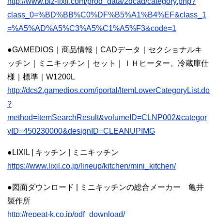
http://www.biz-lixil.com/prod_data/2dcad/category.php?
class_0=%BD%BB%C0%DF%B5%A1%B4%EF&class_1
=%A5%AD%A5%C3%A5%C1%A5%F3&code=1
●GAMEDIOS｜商品情報｜CADデータ｜セクショナルキ
ッチン｜ミニキッチン｜セット｜ＩＨヒーター、冷蔵庫仕
様｜標準｜W1200L
http://dcs2.gamedios.com/iportal/ItemLowerCategoryList.do
?
method=itemSearchResult&volumeID=CLNP002&categor
yID=450230000&designID=CLEANUPIMG
●LIXIL | キッチン | ミニキッチン
https://www.lixil.co.jp/lineup/kitchen/mini_kitchen/
●図面ダウンロード | ミニキッチンの総合メーカー 亀井
製作所
http://repeat-k.co.jp/pdf_download/