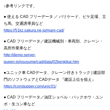
↓参考リンクです。
● 使える CAD フリーデータ ／ バリケード、ビケ足場、立
ち馬、交通誘導員など
https://51kz.sakura.ne.jp/maro-cad/
● CAD フリーデータ／建設機械別・車両別、クレーン・
高所作業車など
http://demo.server-
queen.jp/osusume/cad/data/02kenkikai.htm
●ユニック車 CADデータ、クレーン付きトラック | 建設部
門のソフトウェアとCADデータ 『建設上位を狙え』
https://constupper.com/unic01/
● CAD フリーデータ／油圧ショベル・バックホウ・ユン
ボ・生コン車など