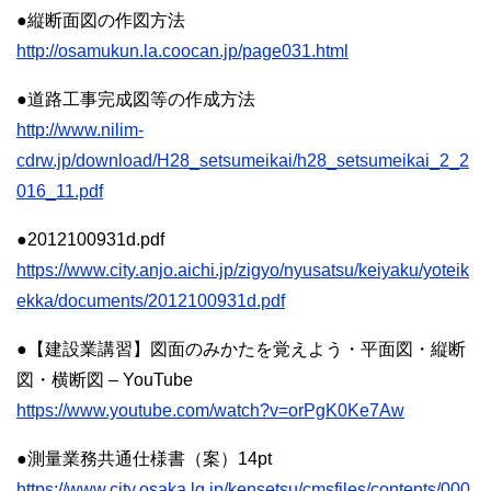
●縦断面図の作図方法
http://osamukun.la.coocan.jp/page031.html
●道路⼯事完成図等の作成⽅法
http://www.nilim-
cdrw.jp/download/H28_setsumeikai/h28_setsumeikai_2_2
016_11.pdf
●2012100931d.pdf
https://www.city.anjo.aichi.jp/zigyo/nyusatsu/keiyaku/yoteik
ekka/documents/2012100931d.pdf
●【建設業講習】図面のみかたを覚えよう・平面図・縦断
図・横断図 – YouTube
https://www.youtube.com/watch?v=orPgK0Ke7Aw
●測量業務共通仕様書（案）14pt
https://www.city.osaka.lg.jp/kensetsu/cmsfiles/contents/000