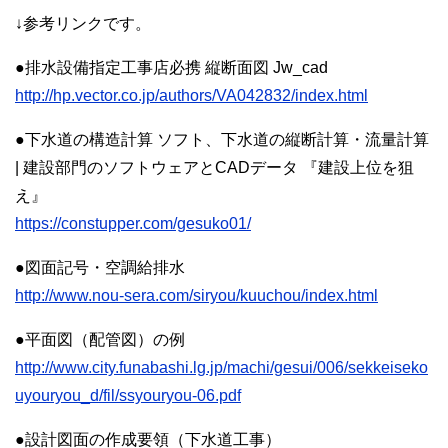
↓参考リンクです。
●排水設備指定工事店必携 縦断面図 Jw_cad
http://hp.vector.co.jp/authors/VA042832/index.html
●下水道の構造計算 ソフト、下水道の縦断計算・流量計算
| 建設部門のソフトウェアとCADデータ 『建設上位を狙
え』
https://constupper.com/gesuko01/
●図面記号・空調給排水
http://www.nou-sera.com/siryou/kuuchou/index.html
●平面図（配管図）の例
http://www.city.funabashi.lg.jp/machi/gesui/006/sekkeiseko
uyouryou_d/fil/ssyouryou-06.pdf
●設計図面の作成要領（下水道工事）