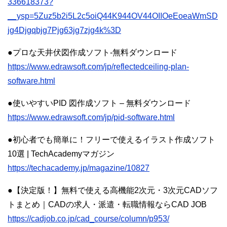
336618373?
__ysp=5Zuz5b2i5L2c5oiQ44K944OV44OIIOeEoeaWmSD
jg4Djgqbjg7Pjg63jg7zjg4k%3D
●プロな天井伏図作成ソフト-無料ダウンロード
https://www.edrawsoft.com/jp/reflectedceiling-plan-
software.html
●使いやすいPID 図作成ソフト – 無料ダウンロード
https://www.edrawsoft.com/jp/pid-software.html
●初心者でも簡単に！フリーで使えるイラスト作成ソフト
10選 | TechAcademyマガジン
https://techacademy.jp/magazine/10827
●【決定版！】無料で使える高機能2次元・3次元CADソフ
トまとめ｜CADの求人・派遣・転職情報ならCAD JOB
https://cadjob.co.jp/cad_course/column/p953/