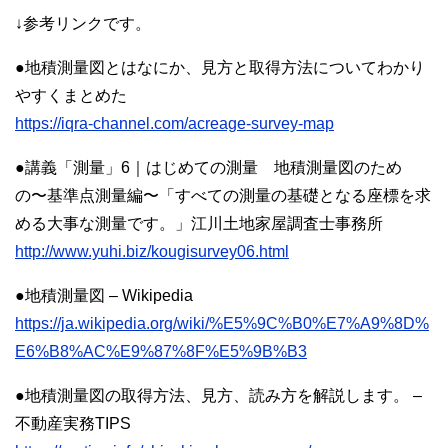
↓参考リンクです。
●地積測量図とはなにか、見方と取得方法についてわかり
やすくまとめた
https://iqra-channel.com/acreage-survey-map
●講義「測量」6｜はじめての測量 地積測量図のため
の〜基準点測量編〜「すべての測量の基礎となる座標を求
める大事な測量です。」江川土地家屋調査士事務所
http://www.yuhi.biz/kougisurvey06.html
●地積測量図 – Wikipedia
https://ja.wikipedia.org/wiki/%E5%9C%B0%E7%A9%8D%
E6%B8%AC%E9%87%8F%E5%9B%B3
●地積測量図の取得方法、見方、読み方を解説します。 –
不動産実務TIPS