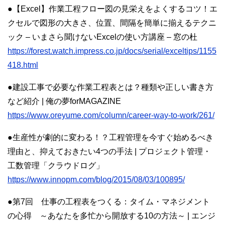
●【Excel】作業工程フロー図の見栄えをよくするコツ！エ
クセルで図形の大きさ、位置、間隔を簡単に揃えるテクニ
ック – いまさら聞けないExcelの使い方講座 – 窓の杜
https://forest.watch.impress.co.jp/docs/serial/exceltips/1155
418.html
●建設工事で必要な作業工程表とは？種類や正しい書き方
など紹介 | 俺の夢forMAGAZINE
https://www.oreyume.com/column/career-way-to-work/261/
●生産性が劇的に変わる！？工程管理を今すぐ始めるべき
理由と、抑えておきたい4つの手法 | プロジェクト管理・
工数管理「クラウドログ」
https://www.innopm.com/blog/2015/08/03/100895/
●第7回 仕事の工程表をつくる：タイム・マネジメント
の心得 ～あなたを多忙から開放する10の方法～ | エンジ