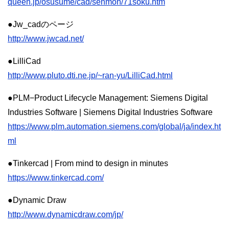
queen.jp/osusume/cad/senmon/71soku.htm
●Jw_cadのページ
http://www.jwcad.net/
●LilliCad
http://www.pluto.dti.ne.jp/~ran-yu/LilliCad.html
●PLM−Product Lifecycle Management: Siemens Digital
Industries Software | Siemens Digital Industries Software
https://www.plm.automation.siemens.com/global/ja/index.ht
ml
●Tinkercad | From mind to design in minutes
https://www.tinkercad.com/
●Dynamic Draw
http://www.dynamicdraw.com/jp/