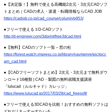
●【決定版！】無料で使える高機能2次元・3次元CADソフ
トまとめ｜CADの求人・派遣・転職情報ならCAD JOB
https://cadjob.co.jp/cad_course/column/p953/
●フリーで使える３D-CADソフト
http://d-engineer.com/3dprint/free3dcad.html
●【無料】CADのソフト一覧 – 窓の杜
https://forest.watch.impress.co.jp/library/nav/genre/pic/picc
am_cad.html
●【CADフリーソフトまとめ】2次元・3次元まで無料ダウ
ンロード16種類 | CAD・製図の無料就職支援講座
「lulucad（ルルキャド）カレッジ」
https://www.lulucad.jp/2017/03/28/cad_freesoft/
●フリーで使える3DCADを比較！おすすめの無料ソフトは
どれだ | まっすーすたいる