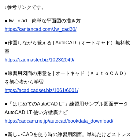
↓参考リンクです。
●Jw_ｃad 簡単な平面図の描き方
https://kantancad.com/Jw_cad30/
●作図しながら覚える | AutoCAD（オートキャド）無料教
室
https://cadmaster.biz/1023/2049/
●練習用図面の用意を | オートキャド（ＡｕｔｏＣＡＤ）
を初心者から学習
https://acad.cadset.biz/1061/6001/
●「はじめてのAutoCAD LT」練習用サンプル図面データ |
AutoCAD LT 使い方徹底ナビ
https://cadcam.ne.jp/autocad/bookdata_download/
●新しいCADを使う時の練習用図面。単純だけどストレス