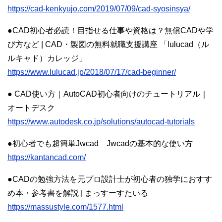
https://cad-kenkyujo.com/2019/07/09/cad-syosinsya/
●CAD初心者必読！目指せる仕事や資格は？無償CADや学
び方など | CAD・製図の無料就職支援講座 「lulucad（ル
ルキャド）カレッジ」
https://www.lulucad.jp/2018/07/17/cad-beginner/
● CAD使い方｜AutoCAD初心者向けのチュートリアル｜
オートデスク
https://www.autodesk.co.jp/solutions/autocad-tutorials
●初心者でも超簡単Jwcad Jwcadの基本的な使い方
https://kantancad.com/
●CADの勉強方法を元プロ設計士が初心者の独学におすす
め本・参考書を解説 | まっすーすたいる
https://massustyle.com/1577.html