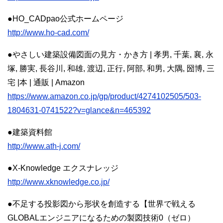
●HO_CADpao公式ホームページ
http://www.ho-cad.com/
●やさしい建築設備図面の見方・かき方 | 孝男, 千葉, 襄, 永
塚, 勝実, 長谷川, 和雄, 渡辺, 正行, 阿部, 和男, 大隅, 圀博, 三
宅 |本 | 通販 | Amazon
https://www.amazon.co.jp/gp/product/4274102505/503-
1804631-0741522?v=glance&n=465392
●建築資料館
http://www.ath-j.com/
●X-Knowledge エクスナレッジ
http://www.xknowledge.co.jp/
●不足する投影図から形状を創造する【世界で戦える
GLOBALエンジニアになるための製図技術0（ゼロ）