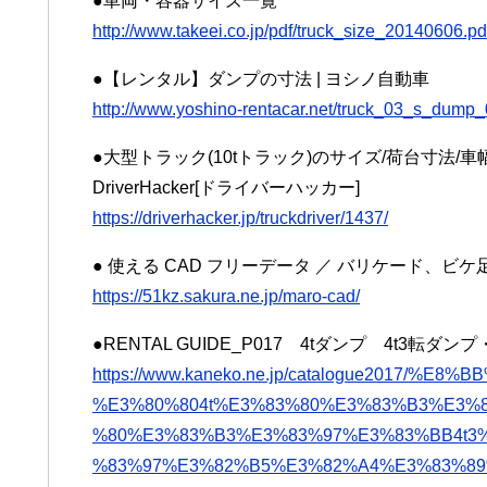
●車両・容器サイズ一覧
http://www.takeei.co.jp/pdf/truck_size_20140606.pd
●【レンタル】ダンプの寸法 | ヨシノ自動車
http://www.yoshino-rentacar.net/truck_03_s_dump_
●大型トラック(10tトラック)のサイズ/荷台寸法/車
DriverHacker[ドライバーハッカー]
https://driverhacker.jp/truckdriver/1437/
● 使える CAD フリーデータ ／ バリケード、
https://51kz.sakura.ne.jp/maro-cad/
●RENTAL GUIDE_P017 4tダンプ 4t3転ダン
https://www.kaneko.ne.jp/catalogue2017/%
%E3%80%804t%E3%83%80%E3%83%B3%E3%
%80%E3%83%B3%E3%83%97%E3%83%BB4t3
%83%97%E3%82%B5%E3%82%A4%E3%83%89