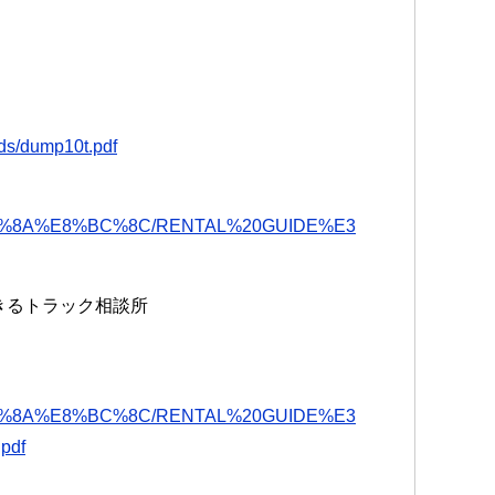
ads/dump10t.pdf
%E8%BB%8A%E8%BC%8C/RENTAL%20GUIDE%E3
できるトラック相談所
%E8%BB%8A%E8%BC%8C/RENTAL%20GUIDE%E3
pdf