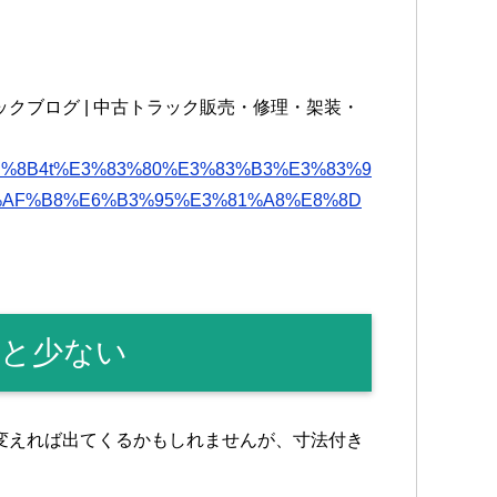
ト
ラックブログ | 中古トラック販売・修理・架装・
E5%9E%8B4t%E3%83%80%E3%83%B3%E3%83%9
AF%B8%E6%B3%95%E3%81%A8%E8%8D
ると少ない
変えれば出てくるかもしれませんが、寸法付き