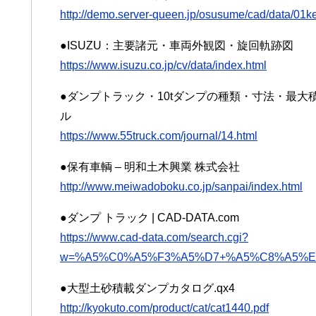
http://demo.server-queen.jp/osusume/cad/data/01k
●ISUZU：主要諸元・車両外観図・旋回軌跡図
https://www.isuzu.co.jp/cv/data/index.html
●ダンプトラック・10tダンプの種類・寸法・最大
ル
https://www.55truck.com/journal/14.html
●保有車輌 – 明和土木興業 株式会社
http://www.meiwadoboku.co.jp/sanpai/index.html
●ダンプ トラック | CAD-DATA.com
https://www.cad-data.com/search.cgi?
w=%A5%C0%A5%F3%A5%D7+%A5%C8%A5%E
●大型土砂積載ダンプカタログ.qx4
http://kyokuto.com/product/cat/cat1440.pdf