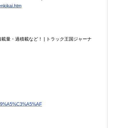
enkikai.htm
積載量・過積載など！ | トラック王国ジャーナ
9%A5%C3%A5%AF