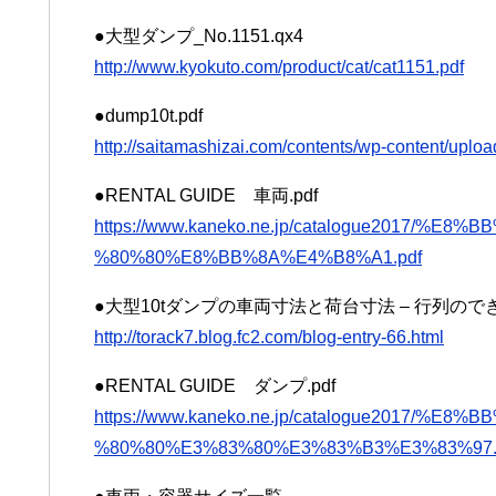
●大型ダンプ_No.1151.qx4
http://www.kyokuto.com/product/cat/cat1151.pdf
●dump10t.pdf
http://saitamashizai.com/contents/wp-content/uplo
●RENTAL GUIDE 車両.pdf
https://www.kaneko.ne.jp/catalogue2017/
%80%80%E8%BB%8A%E4%B8%A1.pdf
●大型10tダンプの車両寸法と荷台寸法 – 行列の
http://torack7.blog.fc2.com/blog-entry-66.html
●RENTAL GUIDE ダンプ.pdf
https://www.kaneko.ne.jp/catalogue2017/
%80%80%E3%83%80%E3%83%B3%E3%83%97.