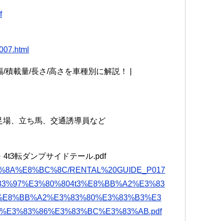
f
007.html
幅/積載量/長さ/高さを車種別に解説！ |
ビケ足場、立ち馬、交通誘導員など
プ・4t3転ダンプサイドテール.pdf
E8%BB%8A%E8%BC%8C/RENTAL%20GUIDE_P017
83%97%E3%80%804t3%E8%BB%A2%E3%83
%E8%BB%A2%E3%83%80%E3%83%B3%E3
%E3%83%86%E3%83%BC%E3%83%AB.pdf