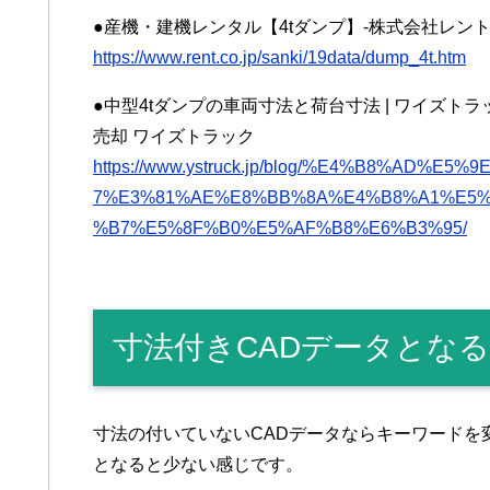
●産機・建機レンタル【4tダンプ】-株式会社レン
https://www.rent.co.jp/sanki/19data/dump_4t.htm
●中型4tダンプの車両寸法と荷台寸法 | ワイズト
売却 ワイズトラック
https://www.ystruck.jp/blog/%E4%B8%AD%
7%E3%81%AE%E8%BB%8A%E4%B8%A1%E5%
%B7%E5%8F%B0%E5%AF%B8%E6%B3%95/
寸法付きCADデータとな
寸法の付いていないCADデータならキーワードを
となると少ない感じです。