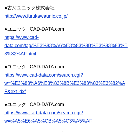
●古河ユニック株式会社
http://www.furukawaunic.co.jp/
●ユニック | CAD-DATA.com
https://www.cad-
data.com/tag/%E3%83%A6%E3%83%8B%E3%83%83%E
3%82%AF.html
●ユニック | CAD-DATA.com
https://www.cad-data.com/search.cgi?
w=%E3%83%A6%E3%83%8B%E3%83%83%E3%82%A
F&ext=dxf
●ユニック | CAD-DATA.com
https://www.cad-data.com/search.cgi?
w=%A5%E6%A5%CB%A5%C3%A5%AF