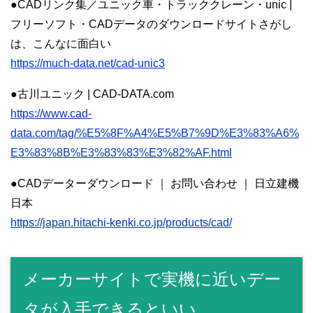
●CADリンク集／ユニック車・トラッククレーン・unic |
フリーソフト・CADデータのダウンロードサイトさがし
は、こんなに面白い
https://much-data.net/cad-unic3
●古川ユニック | CAD-DATA.com
https://www.cad-
data.com/tag/%E5%8F%A4%E5%B7%9D%E3%83%A6%
E3%83%8B%E3%83%83%E3%82%AF.html
●CADデーターダウンロード ｜ お問い合わせ ｜ 日立建機
日本
https://japan.hitachi-kenki.co.jp/products/cad/
メーカーサイトで実機に近いデー
タが入手できるといい