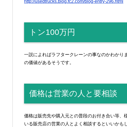
http://usedtrucks.blog.fc2.com/blog-entry-296.html
トン100万円
一説によればラフタークレーンの事なのかわかりません
の価値があるそうです。
価格は営業の人と要相談
価格は販売先や購入元との普段のお付き合い等、
いる販売店の営業の人とよく相談するといいかも