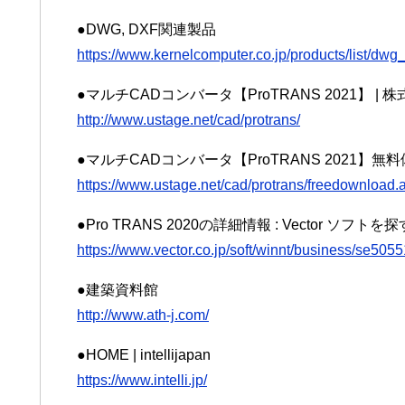
●DWG, DXF関連製品
https://www.kernelcomputer.co.jp/products/list/dwg_
●マルチCADコンバータ【ProTRANS 2021】 | 株
http://www.ustage.net/cad/protrans/
●マルチCADコンバータ【ProTRANS 2021】無料
https://www.ustage.net/cad/protrans/freedownload.
●Pro TRANS 2020の詳細情報 : Vector ソフトを
https://www.vector.co.jp/soft/winnt/business/se505
●建築資料館
http://www.ath-j.com/
●HOME | intellijapan
https://www.intelli.jp/