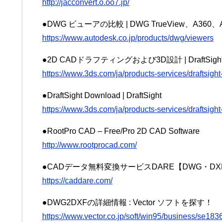
http://jacconvert.o.oo7.jp/
●DWG ビューアの比較 | DWG TrueView、A360
https://www.autodesk.co.jp/products/dwg/viewers
●2D CADドラフティングおよび3D設計 | DraftSi
https://www.3ds.com/ja/products-services/draftsight
●DraftSight Download | DraftSight
https://www.3ds.com/ja/products-services/draftsight
●RootPro CAD – Free/Pro 2D CAD Software
http://www.rootprocad.com/
●CADデータ無料変換サービスDARE【DWG・DX
https://caddare.com/
●DWG2DXFの詳細情報 : Vector ソフトを探す！
https://www.vector.co.jp/soft/win95/business/se183