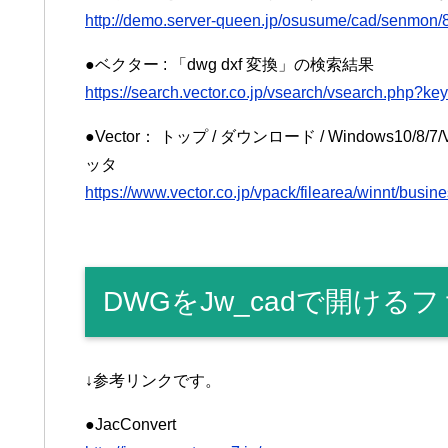
http://demo.server-queen.jp/osusume/cad/senmon/8
●ベクター : 「dwg dxf 変換」の検索結果
https://search.vector.co.jp/vsearch/vsearch.
●Vector： トップ / ダウンロード / Windows10/8/7/
ッタ
https://www.vector.co.jp/vpack/filearea/winnt/busin
DWGをJw_cadで開け
↓参考リンクです。
●JacConvert