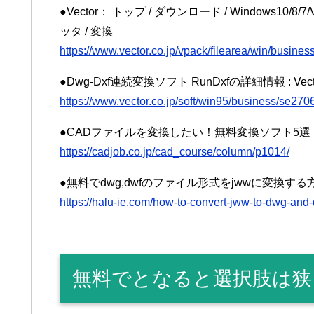
●Vector： トップ / ダウンロード / Windows10/8/7/
ッタ / 変換
https://www.vector.co.jp/vpack/filearea/win/busines
●Dwg-Dxf連続変換ソフト RunDxfの詳細情報 : Ve
https://www.vector.co.jp/soft/win95/business/se270
●CADファイルを変換したい！無料変換ソフト5選｜
https://cadjob.co.jp/cad_course/column/p1014/
●無料でdwg,dwfのファイル形式をjwwに変換
https://halu-ie.com/how-to-convert-jww-to-dwg-and-d
無料でとなると選択肢は狭