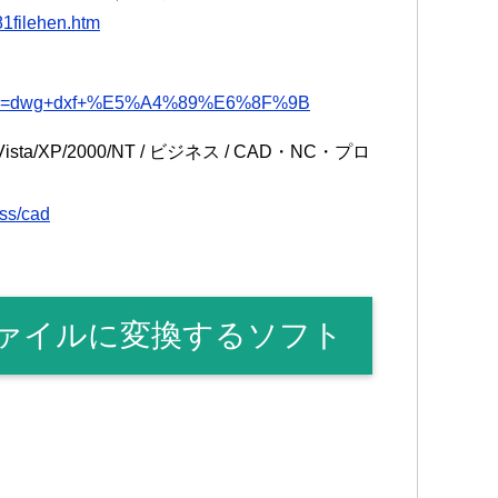
1filehen.htm
php?key=dwg+dxf+%E5%A4%89%E6%8F%9B
Vista/XP/2000/NT / ビジネス / CAD・NC・プロ
ess/cad
るファイルに変換するソフト