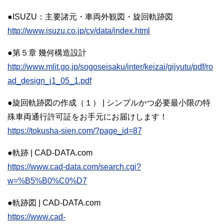
●ISUZU：主要諸元・車両外観図・旋回軌跡図
http://www.isuzu.co.jp/cv/data/index.html
●第５章 幾何構造設計
http://www.mlit.go.jp/sogoseisaku/inter/keizai/gijyutu/pdf/ro
ad_design_j1_05_1.pdf
●旋回軌跡図の作成（１） | シンプルかつ必要最小限の特
殊車両通行許可証をお手元にお届けします！
https://tokusha-sien.com/?page_id=87
●軌跡 | CAD-DATA.com
https://www.cad-data.com/search.cgi?
w=%B5%B0%C0%D7
●軌跡図 | CAD-DATA.com
https://www.cad-