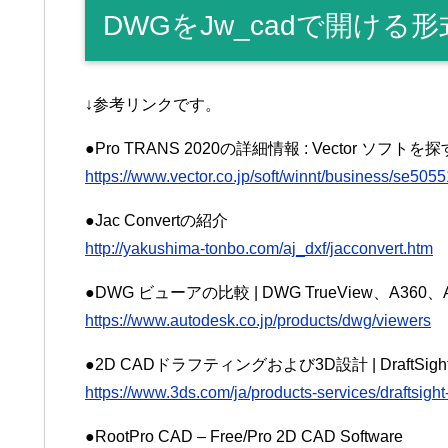
DWGをJw_cadで開け
↓参考リンクです。
●Pro TRANS 2020の詳細情報 : Vector ソフトを
https://www.vector.co.jp/soft/winnt/business/se505
●Jac Convertの紹介
http://yakushima-tonbo.com/aj_dxf/jacconvert.htm
●DWG ビューアの比較 | DWG TrueView、A360
https://www.autodesk.co.jp/products/dwg/viewers
●2D CADドラフティングおよび3D設計 | DraftSi
https://www.3ds.com/ja/products-services/draftsight
●RootPro CAD – Free/Pro 2D CAD Software