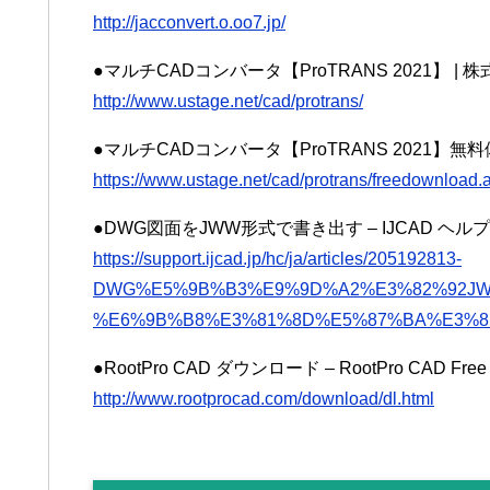
http://jacconvert.o.oo7.jp/
●マルチCADコンバータ【ProTRANS 2021】 | 株
http://www.ustage.net/cad/protrans/
●マルチCADコンバータ【ProTRANS 2021】無料
https://www.ustage.net/cad/protrans/freedownload.
●DWG図面をJWW形式で書き出す – IJCAD ヘル
https://support.ijcad.jp/hc/ja/articles/205192813-
DWG%E5%9B%B3%E9%9D%A2%E3%82%92J
%E6%9B%B8%E3%81%8D%E5%87%BA%E3%8
●RootPro CAD ダウンロード – RootPro CAD Fr
http://www.rootprocad.com/download/dl.html