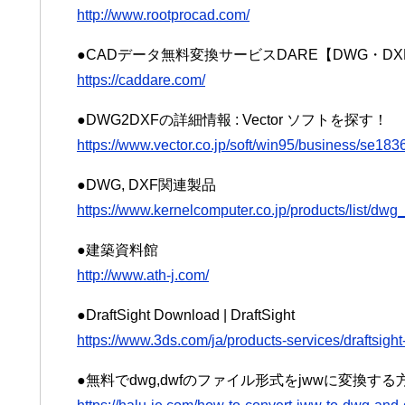
http://www.rootprocad.com/
●CADデータ無料変換サービスDARE【DWG・DX
https://caddare.com/
●DWG2DXFの詳細情報 : Vector ソフトを探す！
https://www.vector.co.jp/soft/win95/business/se183
●DWG, DXF関連製品
https://www.kernelcomputer.co.jp/products/list/dwg_
●建築資料館
http://www.ath-j.com/
●DraftSight Download | DraftSight
https://www.3ds.com/ja/products-services/draftsight
●無料でdwg,dwfのファイル形式をjwwに変換