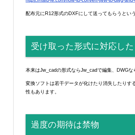
https://halu-ie.com/how-to-convert-jww-to-dwg-and-d
配布元にR12形式のDXFにして送ってもらうと
受け取った形式に対応した
本来はJw_cadの形式ならJw_cadで編集、DWG
変換ソフトは若干データが化けたり消失したりす
性もあります。
過度の期待は禁物