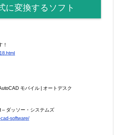
る形式に変換するソフト
探す！
518.html
、AutoCAD モバイル | オートデスク
ght – ダッソー・システムズ
-cad-software/