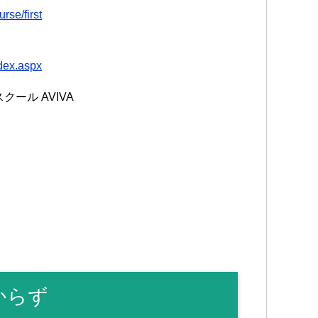
rse/first
ndex.aspx
ール AVIVA
からず