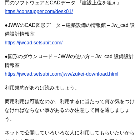
門のソフトウェアとCADデータ 『建設上位を狙え』
https://constupper.com/desk01/
●JWWのCAD図形データ – 建築設備の情報館 – Jw_cad 設
備設計情報室
https://jwcad.setsubit.com/
●図形のダウンロード – JWWの使い方 – Jw_cad 設備設計
情報室
https://jwcad.setsubit.com/jww/zukei-download.html
利用規約があれば読みましょう。
商用利用は可能なのか、利用するに当たって何か気をつけ
なければならない事があるのか注意して目を通しましょ
う。
ネットで公開していろいろな人に利用してもらいたいから