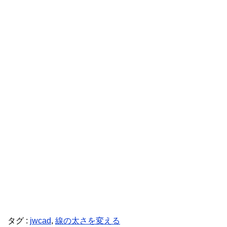
タグ :
jwcad
,
線の太さを変える