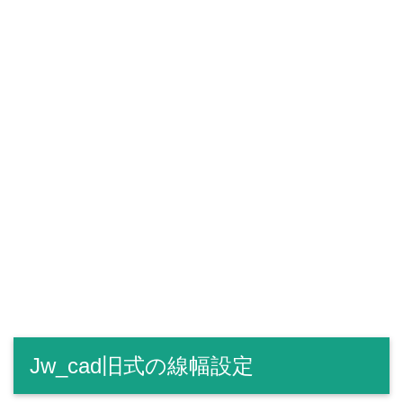
Jw_cad旧式の線幅設定