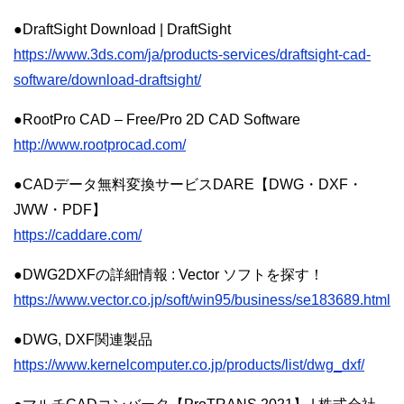
●DraftSight Download | DraftSight
https://www.3ds.com/ja/products-services/draftsight-cad-
software/download-draftsight/
●RootPro CAD – Free/Pro 2D CAD Software
http://www.rootprocad.com/
●CADデータ無料変換サービスDARE【DWG・DXF・
JWW・PDF】
https://caddare.com/
●DWG2DXFの詳細情報 : Vector ソフトを探す！
https://www.vector.co.jp/soft/win95/business/se183689.html
●DWG, DXF関連製品
https://www.kernelcomputer.co.jp/products/list/dwg_dxf/