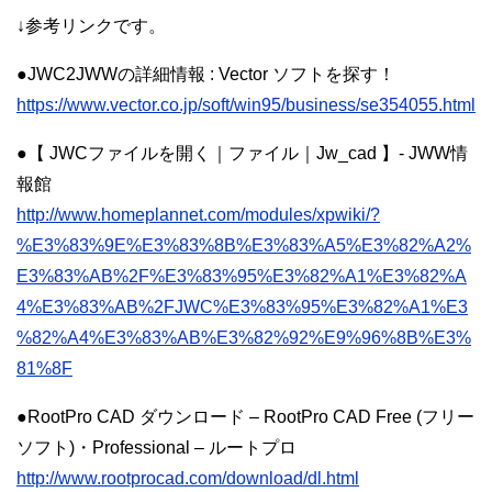
↓参考リンクです。
●JWC2JWWの詳細情報 : Vector ソフトを探す！
https://www.vector.co.jp/soft/win95/business/se354055.html
●【 JWCファイルを開く｜ファイル｜Jw_cad 】- JWW情
報館
http://www.homeplannet.com/modules/xpwiki/?
%E3%83%9E%E3%83%8B%E3%83%A5%E3%82%A2%
E3%83%AB%2F%E3%83%95%E3%82%A1%E3%82%A
4%E3%83%AB%2FJWC%E3%83%95%E3%82%A1%E3
%82%A4%E3%83%AB%E3%82%92%E9%96%8B%E3%
81%8F
●RootPro CAD ダウンロード – RootPro CAD Free (フリー
ソフト)・Professional – ルートプロ
http://www.rootprocad.com/download/dl.html