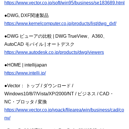
https://www.vector.co.jp/soft/win95/business/se183689.html
●DWG, DXF関連製品
https://www.kernelcomputer.co.jp/products/list/dwg_dxf/
●DWG ビューアの比較 | DWG TrueView、A360、
AutoCAD モバイル | オートデスク
https://www.autodesk.co.jp/products/dwg/viewers
●HOME | intellijapan
https://www.intelli.jp/
●Vector： トップ / ダウンロード /
Windows10/8/7/Vista/XP/2000/NT / ビジネス / CAD・
NC・プロッタ / 変換
https://www.vector.co.jp/vpack/filearea/win/business/cad/co
nv/