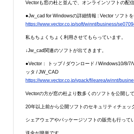
Vectorも窓の杜と並んで、オンラインソフトの
●Jw_cad for Windowsの詳細情報 : Vector ソフ
https://www.vector.co.jp/soft/winnt/business/se070
私もちょくちょく利用させてもらっています。
↓Jw_cad関連のソフトが出てきます。
●Vector： トップ / ダウンロード / Windows10/8/7/
ッタ / JW_CAD
https://www.vector.co.jp/vpack/filearea/winnt/busin
Vectorの方が窓の杜より数多くのソフトを公開し
20年以上前から公開ソフトのセキュリティチェッ
シェアウェアやパッケージソフトの販売も行って
送金が簡単です。