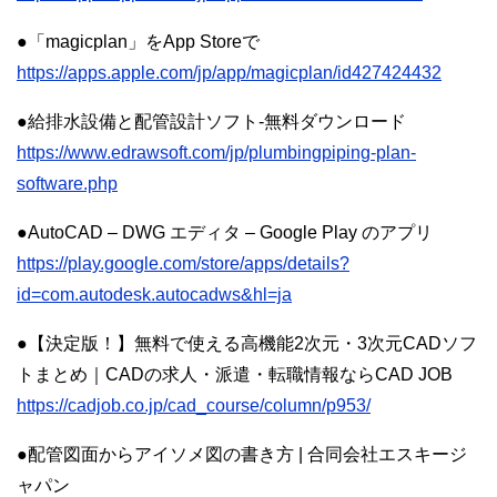
●‎「magicplan」をApp Storeで
https://apps.apple.com/jp/app/magicplan/id427424432
●給排水設備と配管設計ソフト-無料ダウンロード
https://www.edrawsoft.com/jp/plumbingpiping-plan-
software.php
●AutoCAD – DWG エディタ – Google Play のアプリ
https://play.google.com/store/apps/details?
id=com.autodesk.autocadws&hl=ja
●【決定版！】無料で使える高機能2次元・3次元CADソフ
トまとめ｜CADの求人・派遣・転職情報ならCAD JOB
https://cadjob.co.jp/cad_course/column/p953/
●配管図面からアイソメ図の書き方 | 合同会社エスキージ
ャパン