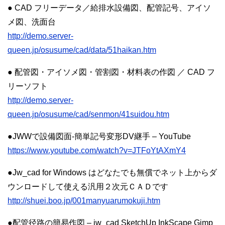
● CAD フリーデータ／給排水設備図、配管記号、アイソ
メ図、洗面台
http://demo.server-
queen.jp/osusume/cad/data/51haikan.htm
● 配管図・アイソメ図・管割図・材料表の作図 ／ CAD フ
リーソフト
http://demo.server-
queen.jp/osusume/cad/senmon/41suidou.htm
●JWWで設備図面-簡単記号変形DV継手 – YouTube
https://www.youtube.com/watch?v=JTFoYtAXmY4
●Jw_cad for Windows はどなたでも無償でネット上からダ
ウンロードして使える汎用２次元ＣＡＤです
http://shuei.boo.jp/001manyuarumokuji.htm
●配管径路の簡易作図 – jw_cad SketchUp InkScape Gimp