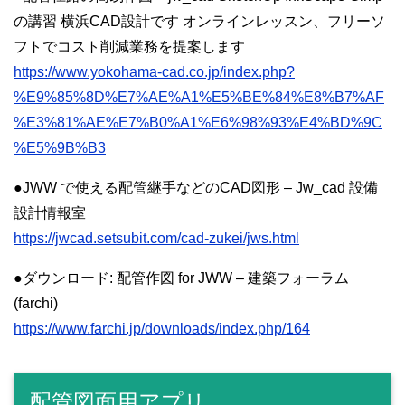
の講習 横浜CAD設計です オンラインレッスン、フリーソ
フトでコスト削減業務を提案します
https://www.yokohama-cad.co.jp/index.php?
%E9%85%8D%E7%AE%A1%E5%BE%84%E8%B7%AF
%E3%81%AE%E7%B0%A1%E6%98%93%E4%BD%9C
%E5%9B%B3
●JWW で使える配管継手などのCAD図形 – Jw_cad 設備
設計情報室
https://jwcad.setsubit.com/cad-zukei/jws.html
●ダウンロード: 配管作図 for JWW – 建築フォーラム
(farchi)
https://www.farchi.jp/downloads/index.php/164
配管図面用アプリ