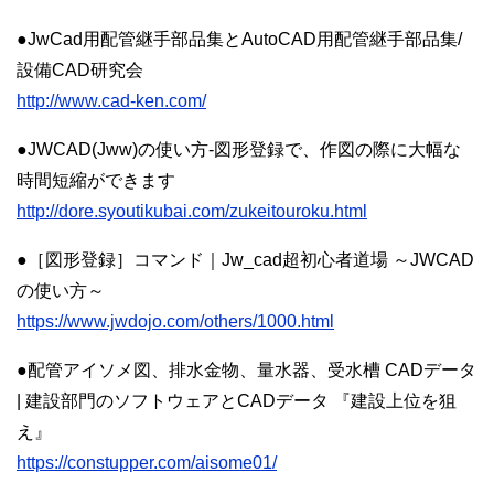
●JwCad用配管継手部品集とAutoCAD用配管継手部品集/
設備CAD研究会
http://www.cad-ken.com/
●JWCAD(Jww)の使い方-図形登録で、作図の際に大幅な
時間短縮ができます
http://dore.syoutikubai.com/zukeitouroku.html
●［図形登録］コマンド｜Jw_cad超初心者道場 ～JWCAD
の使い方～
https://www.jwdojo.com/others/1000.html
●配管アイソメ図、排水金物、量水器、受水槽 CADデータ
| 建設部門のソフトウェアとCADデータ 『建設上位を狙
え』
https://constupper.com/aisome01/