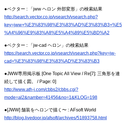
●ベクター : 「jww ヘロン 外部変形」の検索結果
http://search.vector.co.jp/vsearch/vsearch.php?
key=jww+%E3%83%98%E3%83%AD%E3%83%B3+%E5
%A4%96%E9%83%A8%E5%A4%89%E5%BD%A2
●ベクター : 「jw-cad ヘロン」の検索結果
https://search.vector.co.jp/vsearch/vsearch.php?key=jw-
cad+%E3%83%98%E3%83%AD%E3%83%B3
●JWW専用掲示板 [One Topic All View / Re[7]: 三角形を連
続して描く図。 / Page: 0]
http://www.ath-j.com/cbbs2/cbbs.cgi?
mode=al2&namber=41456&no=1&KLOG=198
●[JWW] 舗装をヘロンで描く〜 : AFsoft World
http://blog.livedoor.jp/afsoft/archives/51893758.html