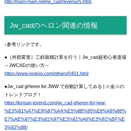
http://mam-mam.net/jw_cad/reverse/5.html
Jw_cadのヘロン関連の情報
↓参考リンクです。
●［外部変形］三斜面積計算を行う｜Jw_cad超初心者道場
～JWCADの使い方～
https://www.jwdojo.com/others/0401.html
●Jw_cad gHeron for JWW で自動計算してみる | ☆金☆の
トレンドブログ！
https://kinsan-torend.com/jw_cad-gheron-for-jww-
%E3%81%A7%E8%87%AA%E5%8B%95%E8%A8%88%
E7%AE%97%E3%81%97%E3%81%A6%E3%81%BF%E
3%82%8B/