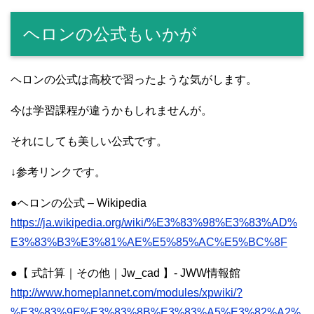
ヘロンの公式もいかが
ヘロンの公式は高校で習ったような気がします。
今は学習課程が違うかもしれませんが。
それにしても美しい公式です。
↓参考リンクです。
●ヘロンの公式 – Wikipedia
https://ja.wikipedia.org/wiki/%E3%83%98%E3%83%AD%
E3%83%B3%E3%81%AE%E5%85%AC%E5%BC%8F
●【 式計算｜その他｜Jw_cad 】- JWW情報館
http://www.homeplannet.com/modules/xpwiki/?
%E3%83%9E%E3%83%8B%E3%83%A5%E3%82%A2%