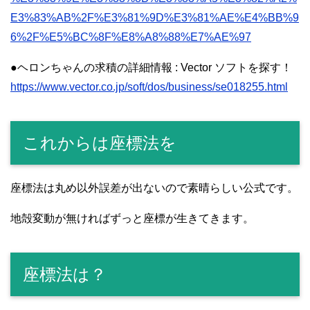
E3%83%AB%2F%E3%81%9D%E3%81%AE%E4%BB%9
6%2F%E5%BC%8F%E8%A8%88%E7%AE%97
●ヘロンちゃんの求積の詳細情報 : Vector ソフトを探す！
https://www.vector.co.jp/soft/dos/business/se018255.html
これからは座標法を
座標法は丸め以外誤差が出ないので素晴らしい公式です。
地殻変動が無ければずっと座標が生きてきます。
座標法は？