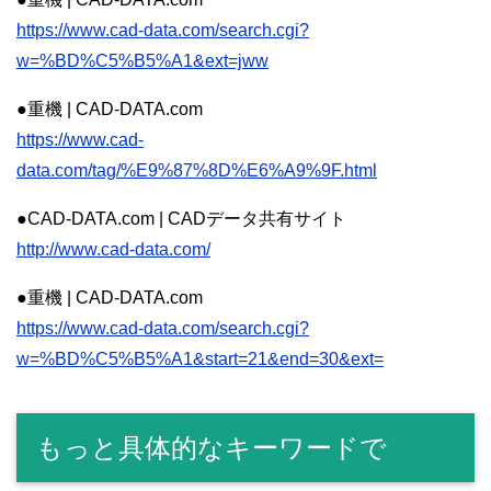
https://www.cad-data.com/search.cgi?
w=%BD%C5%B5%A1&ext=jww
●重機 | CAD-DATA.com
https://www.cad-
data.com/tag/%E9%87%8D%E6%A9%9F.html
●CAD-DATA.com | CADデータ共有サイト
http://www.cad-data.com/
●重機 | CAD-DATA.com
https://www.cad-data.com/search.cgi?
w=%BD%C5%B5%A1&start=21&end=30&ext=
もっと具体的なキーワードで